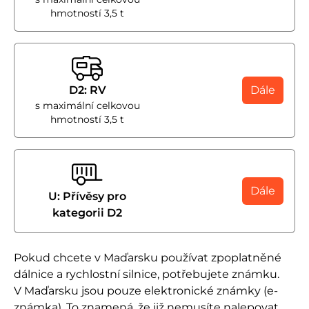
hmotností 3,5 t
D2: RV
Dále
s maximální celkovou
hmotností 3,5 t
Dále
U: Přívěsy pro
kategorii D2
Pokud chcete v Maďarsku používat zpoplatněné
dálnice a rychlostní silnice, potřebujete známku.
V Maďarsku jsou pouze elektronické známky (e-
známka). To znamená, že již nemusíte nalepovat