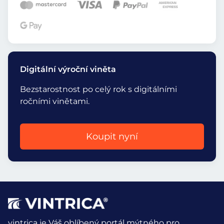
Digitální výroční viněta
Bezstarostnost po celý rok s digitálními
ročními vinětami.
Koupit nyní
vintrica je Váš oblíbený portál mýtného pro