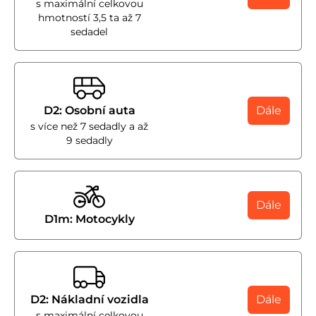
s maximální celkovou
hmotností 3,5 ta až 7
sedadel
D2: Osobní auta
Dále
s více než 7 sedadly a až
9 sedadly
Dále
D1m: Motocykly
D2: Nákladní vozidla
Dále
s maximální celkovou