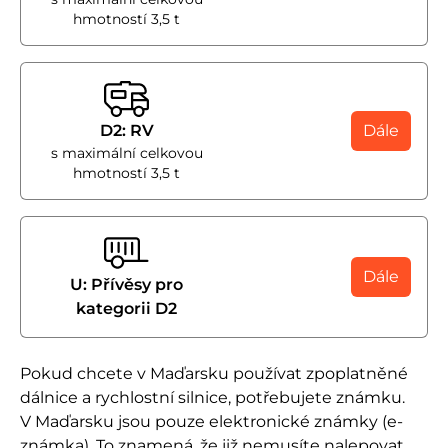
hmotností 3,5 t
D2: RV
Dále
s maximální celkovou
hmotností 3,5 t
Dále
U: Přívěsy pro
kategorii D2
Pokud chcete v Maďarsku používat zpoplatněné
dálnice a rychlostní silnice, potřebujete známku.
V Maďarsku jsou pouze elektronické známky (e-
známka). To znamená, že již nemusíte nalepovat