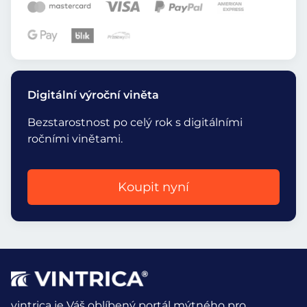
Digitální výroční viněta
Bezstarostnost po celý rok s digitálními
ročními vinětami.
Koupit nyní
vintrica je Váš oblíbený portál mýtného pro