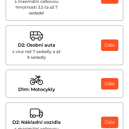
s maximální celkovou
hmotností 3,5 ta až 7
sedadel
D2: Osobní auta
Dále
s více než 7 sedadly a až
9 sedadly
Dále
D1m: Motocykly
D2: Nákladní vozidla
Dále
s maximální celkovou