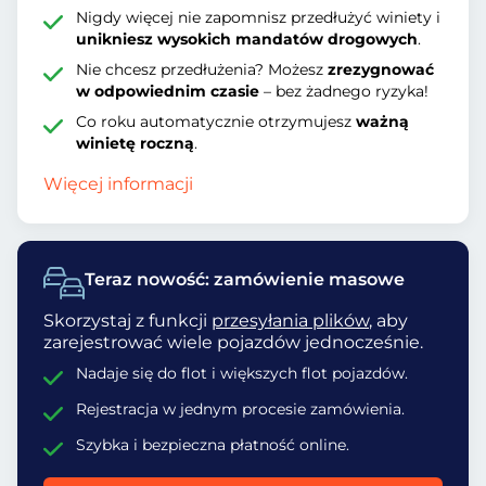
Nigdy więcej nie zapomnisz przedłużyć winiety i
unikniesz wysokich mandatów drogowych
.
Nie chcesz przedłużenia? Możesz
zrezygnować
w odpowiednim czasie
– bez żadnego ryzyka!
Co roku automatycznie otrzymujesz
ważną
winietę roczną
.
Więcej informacji
Teraz nowość: zamówienie masowe
Skorzystaj z funkcji
przesyłania plików
, aby
zarejestrować wiele pojazdów jednocześnie.
Nadaje się do flot i większych flot pojazdów.
Rejestracja w jednym procesie zamówienia.
Szybka i bezpieczna płatność online.