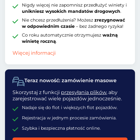
Nigdy więcej nie zapomnisz przedłużyć winiety i
unikniesz wysokich mandatów drogowych
.
Nie chcesz przedłużenia? Możesz
zrezygnować
w odpowiednim czasie
– bez żadnego ryzyka!
Co roku automatycznie otrzymujesz
ważną
winietę roczną
.
Więcej informacji
Teraz nowość: zamówienie masowe
Skorzystaj z funkcji
przesyłania plików
, aby
zarejestrować wiele pojazdów jednocześnie.
Nadaje się do flot i większych flot pojazdów.
Rejestracja w jednym procesie zamówienia.
Szybka i bezpieczna płatność online.