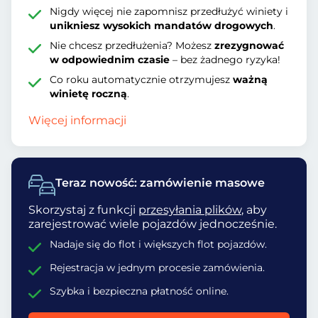
Nigdy więcej nie zapomnisz przedłużyć winiety i
unikniesz wysokich mandatów drogowych
.
Nie chcesz przedłużenia? Możesz
zrezygnować
w odpowiednim czasie
– bez żadnego ryzyka!
Co roku automatycznie otrzymujesz
ważną
winietę roczną
.
Więcej informacji
Teraz nowość: zamówienie masowe
Skorzystaj z funkcji
przesyłania plików
, aby
zarejestrować wiele pojazdów jednocześnie.
Nadaje się do flot i większych flot pojazdów.
Rejestracja w jednym procesie zamówienia.
Szybka i bezpieczna płatność online.