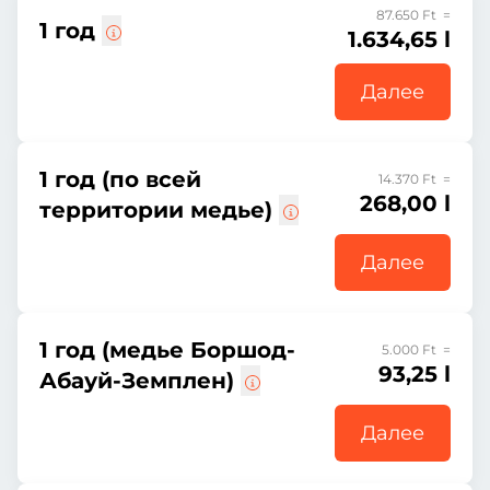
87.650 Ft =
1 год
1.634,65 l
Далее
1 год (по всей
14.370 Ft =
268,00 l
территории медье)
Далее
1 год (медье Боршод-
5.000 Ft =
93,25 l
Абауй-Земплен)
Далее