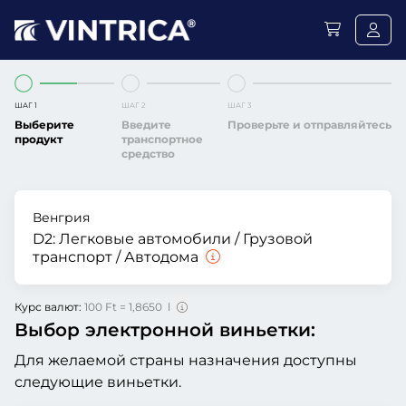
ШАГ 1
ШАГ 2
ШАГ 3
Выберите
Введите
Проверьте и отправляйтесь
продукт
транспортное
средство
Венгрия
D2:
Легковые автомобили / Грузовой
транспорт / Автодома
Курс валют:
100 Ft = 1,8650 l
Выбор электронной виньетки:
Для желаемой страны назначения доступны
следующие виньетки.