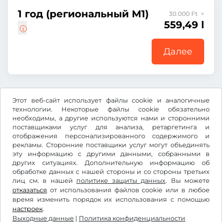
1 год (региональный M1)
30.000 Ft =
559,49 l
Далее
Все цены указаны с учетом НДС.
Этот веб-сайт использует файлы cookie и аналогичные
технологии. Некоторые файлы cookie обязательно
необходимы, а другие используются нами и сторонними
поставщиками услуг для анализа, ретаргетинга и
отображения персонализированного содержимого и
рекламы. Сторонние поставщики услуг могут объединять
l
RON
эту информацию с другими данными, собранными в
других ситуациях. Дополнительную информацию об
обработке данных с нашей стороны и со стороны третьих
лиц см. в нашей
Facebook
Instagram
политике защиты данных
. Вы можете
отказаться
от использования файлов cookie или в любое
время изменить порядок их использования с помощью
Условия использования/право на отказ
настроек
.
Политика конфиденциальности
Выходные данные
|
Политика конфиденциальности