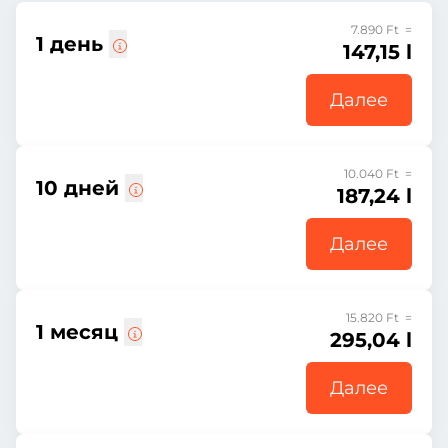
7.890 Ft =
1 день
147,15 l
Далее
10.040 Ft =
10 дней
187,24 l
Далее
15.820 Ft =
1 месяц
295,04 l
Далее