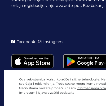
onlajn registracije vinjeta za auto-put. Bez čekanja
Facebook
Instagram
Ova veb-stranica koristi kolačiće i slične tehnologije. N
sadržaja i reklamiranja. Treće strane mogu kombinovat
trećih strana možete pronaći u našim
informacijama o za
Impresum
|
Izjava o zaštiti podataka
Opšti uslovi poslovanja / pravo na opoziv
Izjava o 