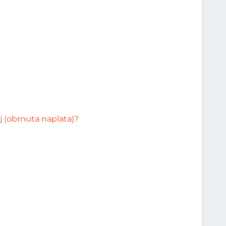
j (obrnuta naplata)?