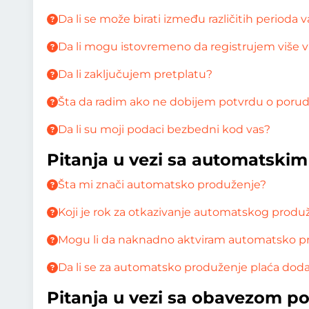
Da li se može birati između različitih perioda 
Da li mogu istovremeno da registrujem više v
Da li zaključujem pretplatu?
Šta da radim ako ne dobijem potvrdu o porudž
Da li su moji podaci bezbedni kod vas?
Pitanja u vezi sa automatski
Šta mi znači automatsko produženje?
Koji je rok za otkazivanje automatskog produ
Mogu li da naknadno aktviram automatsko p
Da li se za automatsko produženje plaća do
Pitanja u vezi sa obavezom p