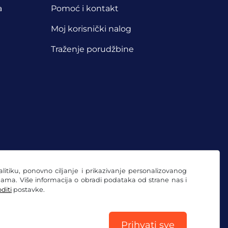
a
Pomoć i kontakt
Moj korisnički nalog
Traženje porudžbine
nalitiku, ponovno ciljanje i prikazivanje personalizovanog
ama. Više informacija o obradi podataka od strane nas i
diti
postavke.
Prihvati sve