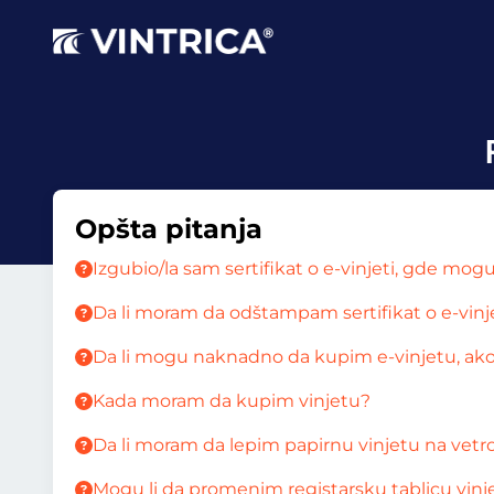
Opšta pitanja
Izgubio/la sam sertifikat o e-vinjeti, gde 
Da li moram da odštampam sertifikat o e-vinj
Da li mogu naknadno da kupim e-vinjetu, ako
Kada moram da kupim vinjetu?
Da li moram da lepim papirnu vinjetu na vetr
Mogu li da promenim registarsku tablicu vinj