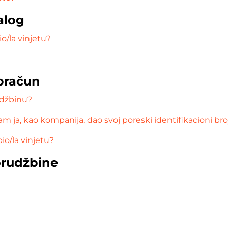
alog
o/la vinjetu?
obračun
džbinu?
m ja, kao kompanija, dao svoj poreski identifikacioni bro
io/la vinjetu?
orudžbine