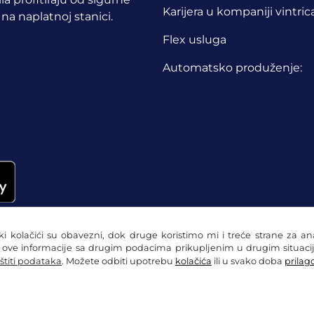
Karijera u kompaniji vintric
 na naplatnoj stanici.
Flex usluga
Automatsko produženje:
eki kolačići su obavezni, dok druge koristimo mi i treće strane za a
i ove informacije sa drugim podacima prikupljenim u drugim situacij
štiti podataka
. Možete odbiti upotrebu
kolačića
ili u svako doba
prilago
zaštiti podataka
Postavke kolačića
Impresum