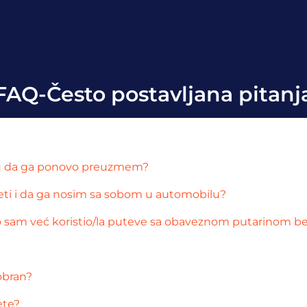
FAQ-Često postavljana pitanj
mogu da ga ponovo preuzmem?
eti i da ga nosim sa sobom u automobilu?
 sam već koristio/la puteve sa obaveznom putarinom be
obran?
ete?