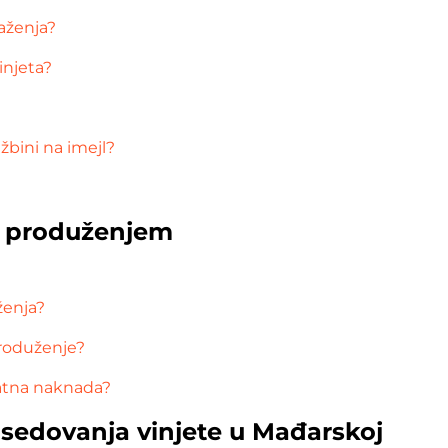
važenja?
injeta?
bini na imejl?
m produženjem
ženja?
roduženje?
datna naknada?
osedovanja vinjete u Mađarskoj