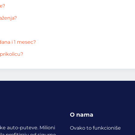
te?
važenja?
 dana i 1 mesec?
prikolicu?
O nama
ske auto-puteve. Milioni
Ovako to funkcioniše
a profitiraju od sigurne