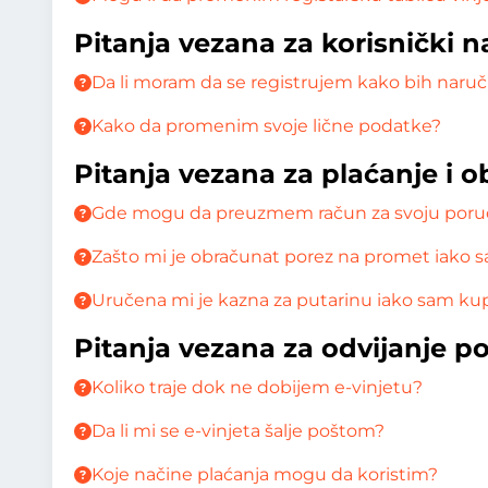
Pitanja vezana za korisnički n
Da li moram da se registrujem kako bih naruči
Kako da promenim svoje lične podatke?
Pitanja vezana za plaćanje i 
Gde mogu da preuzmem račun za svoju poru
Zašto mi je obračunat porez na promet iako sa
Uručena mi je kazna za putarinu iako sam kup
Pitanja vezana za odvijanje p
Koliko traje dok ne dobijem e-vinjetu?
Da li mi se e-vinjeta šalje poštom?
Koje načine plaćanja mogu da koristim?