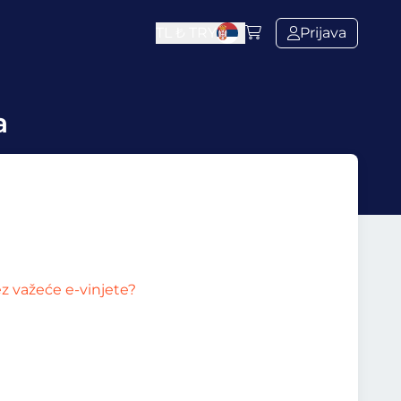
TL ₺
TRY
Prijava
a
z važeće e-vinjete?