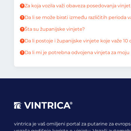
Za koja vozila važi obaveza posedovanja vinje
Da li se može birati između različitih perioda 
Šta su županijske vinjete?
Da li postoje i županijske vinjete koje važe 10
Da li mi je potrebna odvojena vinjeta za moju 
vintrica je vaš omiljeni portal za putarine za evrop
vozača godišnje koriste e-vinjetu.
Vozači automobil