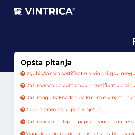
Opšta pitanja
Izgubio/la sam sertifikat o e-vinjeti, gde 
Da li moram da odštampam sertifikat o e-vinj
Da li mogu naknadno da kupim e-vinjetu, ako
Kada moram da kupim vinjetu?
Da li moram da lepim papirnu vinjetu na vetr
Mogu li da promenim registarsku tablicu vinj