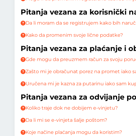
Pitanja vezana za korisnički n
Da li moram da se registrujem kako bih naruči
Kako da promenim svoje lične podatke?
Pitanja vezana za plaćanje i 
Gde mogu da preuzmem račun za svoju poru
Zašto mi je obračunat porez na promet iako sa
Uručena mi je kazna za putarinu iako sam kup
Pitanja vezana za odvijanje p
Koliko traje dok ne dobijem e-vinjetu?
Da li mi se e-vinjeta šalje poštom?
Koje načine plaćanja mogu da koristim?