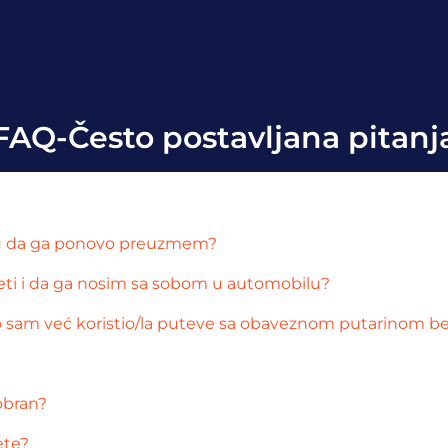
FAQ-Često postavljana pitanj
mogu da ga ponovo preuzmem?
eti i da ga nosim sa sobom u automobilu?
 sam već koristio/la puteve sa obaveznom putarinom be
obran?
ete?