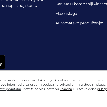
Karijera u kompaniji vintric
 na naplatnoj stanici.
Flex usluga
Automatsko produženje:
eki kolačići su obavezni, dok druge koristimo mi i treće strane za a
i ove informacije sa drugim podacima prikupljenim u drugim situacij
štiti podataka
. Možete odbiti upotrebu
kolačića
ili u svako doba
prilago
zaštiti podataka
Postavke kolačića
Impresum