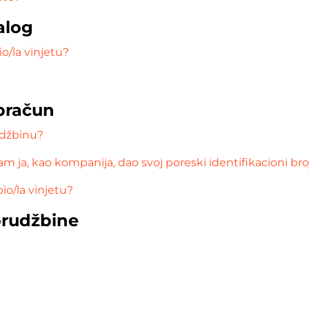
alog
o/la vinjetu?
obračun
džbinu?
m ja, kao kompanija, dao svoj poreski identifikacioni bro
io/la vinjetu?
orudžbine