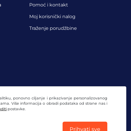
a
Pomoć i kontakt
Moj korisnički nalog
Traženje porudžbine
nalitiku, ponovno ciljanje i prikazivanje personalizovanog
ama. Više informacija o obradi podataka od strane nas i
diti
postavke.
Prihvati sve