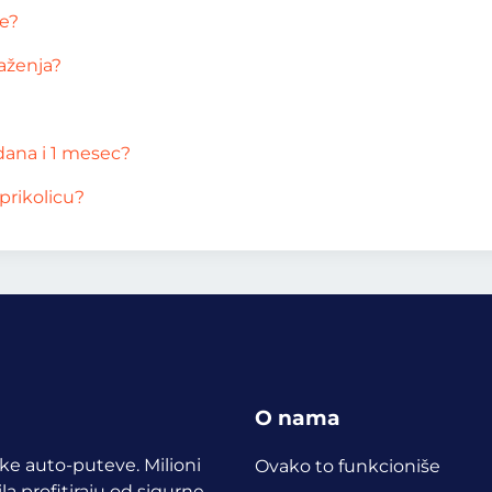
te?
važenja?
 dana i 1 mesec?
prikolicu?
O nama
ske auto-puteve. Milioni
Ovako to funkcioniše
a profitiraju od sigurne