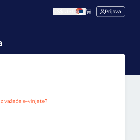
US$
USD
Prijava
a
z važeće e-vinjete?