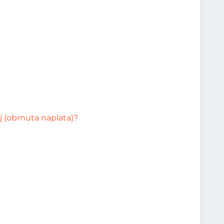
j (obrnuta naplata)?