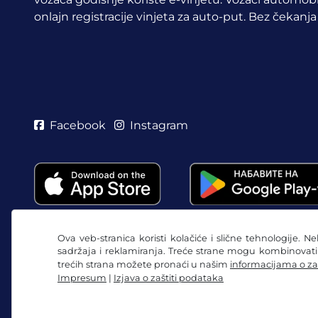
onlajn registracije vinjeta za auto-put. Bez čekanja
Facebook
Instagram
Ova veb-stranica koristi kolačiće i slične tehnologije. N
sadržaja i reklamiranja. Treće strane mogu kombinovat
trećih strana možete pronaći u našim
informacijama o za
Impresum
|
Izjava o zaštiti podataka
Opšti uslovi poslovanja / pravo na opoziv
Izjava o 