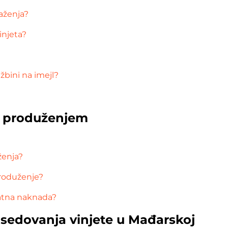
važenja?
injeta?
bini na imejl?
m produženjem
ženja?
roduženje?
datna naknada?
osedovanja vinjete u Mađarskoj