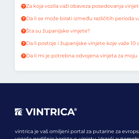
Za koja vozila važi obaveza posedovanja vinje
Da li se može birati između različitih perioda 
Šta su županijske vinjete?
Da li postoje i županijske vinjete koje važe 10
Da li mi je potrebna odvojena vinjeta za moju 
vintrica je vaš omiljeni portal za putarine za evrop
vozača godišnje koriste e-vinjetu.
Vozači automobil