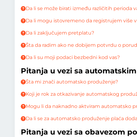
Da li se može birati između različitih perioda 
Da li mogu istovremeno da registrujem više v
Da li zaključujem pretplatu?
Šta da radim ako ne dobijem potvrdu o porudž
Da li su moji podaci bezbedni kod vas?
Pitanja u vezi sa automatski
Šta mi znači automatsko produženje?
Koji je rok za otkazivanje automatskog produ
Mogu li da naknadno aktviram automatsko p
Da li se za automatsko produženje plaća do
Pitanja u vezi sa obavezom p