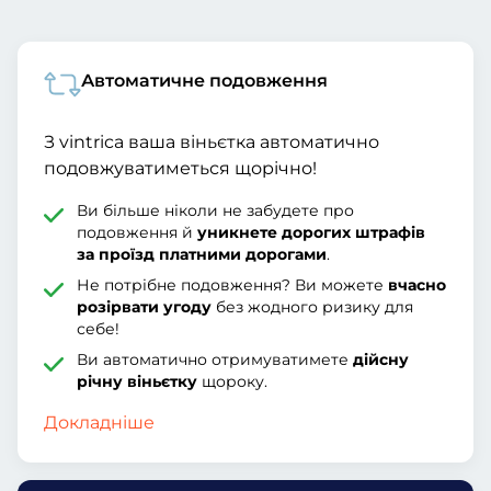
Автоматичне подовження
З vintrica ваша віньєтка автоматично
подовжуватиметься щорічно!
Ви більше ніколи не забудете про
подовження й
уникнете дорогих штрафів
за проїзд платними дорогами
.
Не потрібне подовження? Ви можете
вчасно
розірвати угоду
без жодного ризику для
себе!
Ви автоматично отримуватимете
дійсну
річну віньєтку
щороку.
Докладніше