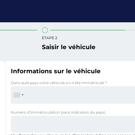
ÉTAPE 2
Saisir le véhicule
Informations sur le véhicule
Dans quel pays votre véhicule a-t-il été immatriculé ?
Numéro d’immatriculation
(sans indication du pays)