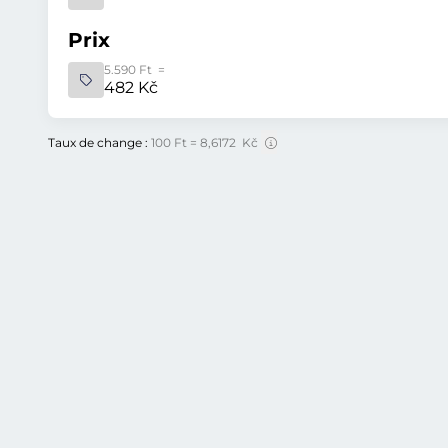
Prix
5.590 Ft =
482 Kč
Taux de change :
100 Ft = 8,6172 Kč