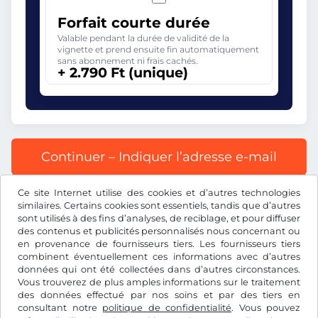
Forfait courte durée
Valable pendant la durée de validité de la
vignette et prend ensuite fin automatiquement
sans abonnement ni frais cachés.
+ 2.790 Ft (unique)
Continuer – Indiquer l’adresse e-mail
Ce site Internet utilise des cookies et d’autres technologies
Tous les prix s’entendent TVA incluse.
similaires. Certains cookies sont essentiels, tandis que d’autres
sont utilisés à des fins d’analyses, de reciblage, et pour diffuser
des contenus et publicités personnalisés nous concernant ou
en provenance de fournisseurs tiers. Les fournisseurs tiers
combinent éventuellement ces informations avec d’autres
données qui ont été collectées dans d’autres circonstances.
Ft
HUF
Vous trouverez de plus amples informations sur le traitement
des données effectué par nos soins et par des tiers en
consultant notre
politique de confidentialité
. Vous pouvez
Facebook
Instagram