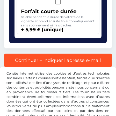
Forfait courte durée
Valable pendant la durée de validité de la
vignette et prend ensuite fin automatiquement
sans abonnement ni frais cachés.
+ 5,99 £ (unique)
Continuer – Indiquer l’adresse e-mail
Ce site Internet utilise des cookies et d’autres technologies
Tous les prix s’entendent TVA incluse.
similaires. Certains cookies sont essentiels, tandis que d’autres
sont utilisés à des fins d’analyses, de reciblage, et pour diffuser
des contenus et publicités personnalisés nous concernant ou
en provenance de fournisseurs tiers. Les fournisseurs tiers
combinent éventuellement ces informations avec d’autres
données qui ont été collectées dans d’autres circonstances.
£
GBP
Vous trouverez de plus amples informations sur le traitement
des données effectué par nos soins et par des tiers en
consultant notre
politique de confidentialité
. Vous pouvez