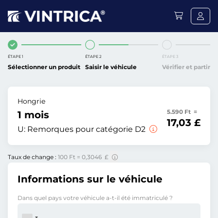
ÉTAPE 1
ÉTAPE 2
ÉTAPE 3
Sélectionner un produit
Saisir le véhicule
Vérifier et partir
Hongrie
5.590 Ft =
1 mois
17,03 £
U:
Remorques pour catégorie D2
Taux de change :
100 Ft = 0,3046 £
Informations sur le véhicule
Dans quel pays votre véhicule a-t-il été immatriculé ?