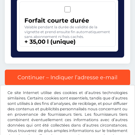
Forfait courte durée
Valable pendant la durée de validité de la
vignette et prend ensuite fin automatiquement
sans abonnement ni frais cachés.
+ 35,00 l (unique)
Continuer – Indiquer l’adresse e-mail
Ce site Internet utilise des cookies et d’autres technologies
Tous les prix s’entendent TVA incluse.
similaires. Certains cookies sont essentiels, tandis que d’autres
sont utilisés à des fins d’analyses, de reciblage, et pour diffuser
des contenus et publicités personnalisés nous concernant ou
en provenance de fournisseurs tiers. Les fournisseurs tiers
combinent éventuellement ces informations avec d’autres
données qui ont été collectées dans d’autres circonstances.
l
RON
Vous trouverez de plus amples informations sur le traitement