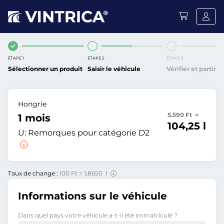
ÉTAPE 1
ÉTAPE 2
ÉTAPE 3
Sélectionner un produit
Saisir le véhicule
Vérifier et partir
Hongrie
5.590 Ft =
1 mois
104,25 l
U:
Remorques pour catégorie D2
Taux de change :
100 Ft = 1,8650 l
Informations sur le véhicule
Dans quel pays votre véhicule a-t-il été immatriculé ?