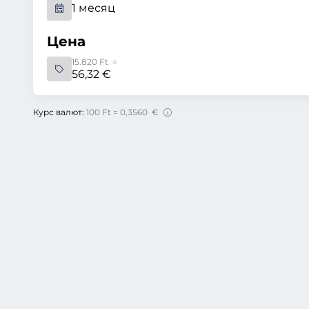
1 месяц
Цена
15.820 Ft =
56,32 €
Курс валют:
100 Ft = 0,3560 €