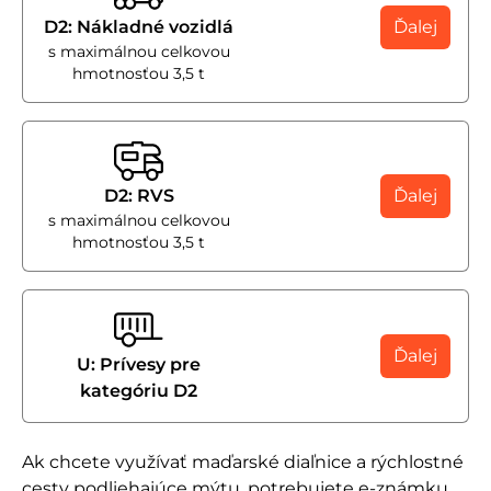
D2: Nákladné vozidlá
Ďalej
s maximálnou celkovou
hmotnosťou 3,5 t
D2: RVS
Ďalej
s maximálnou celkovou
hmotnosťou 3,5 t
Ďalej
U: Prívesy pre
kategóriu D2
Ak chcete využívať maďarské diaľnice a rýchlostné
cesty podliehajúce mýtu, potrebujete e-známku.