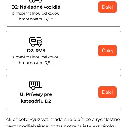
D2: Nákladné vozidlá
Ďalej
s maximálnou celkovou
hmotnosťou 3,5 t
D2: RVS
Ďalej
s maximálnou celkovou
hmotnosťou 3,5 t
Ďalej
U: Prívesy pre
kategóriu D2
Ak chcete využívať maďarské diaľnice a rýchlostné
cesty podliehajúce mýtu, potrebujete e-známku.