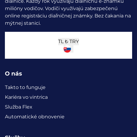
diaľnice. Každý rok využívajú diaľničnú e-známku
milióny vodičov.
Vodiči využívajú zabezpečenú
online registráciu diaľničnej známky. Bez čakania na
mýtnej stanici.
TL ₺
TRY
O nás
Takto to funguje
Kariéra vo vintrica
Služba Flex
Automatické obnovenie