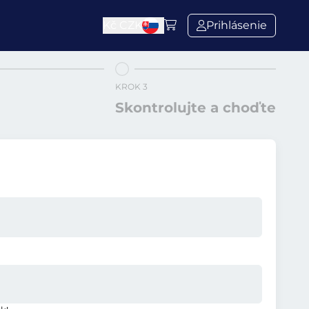
Kč
CZK
Prihlásenie
KROK 3
Skontrolujte a choďte