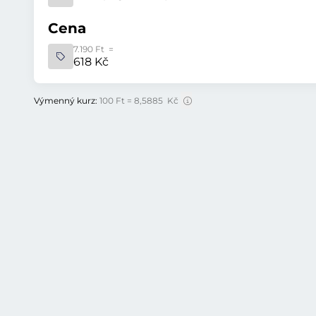
Cena
7.190 Ft =
618 Kč
Výmenný kurz:
100 Ft = 8,5885 Kč