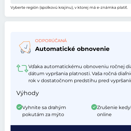
Vyberte región (spolkovú krajinu), v ktorej má e-známka platiť.
ODPORÚČANÁ
Automatické obnovenie
Vďaka automatickému obnoveniu ročnej di
dátum vypršania platnosti. Vaša ročná diaľn
rok v dostatočnom predstihu pred vypršaním
Výhody
Vyhnite sa drahým
Zrušenie kedy
pokutám za mýto
online