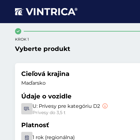
KROK 1
Vyberte produkt
Cieľová krajina
Maďarsko
Údaje o vozidle
U:
Prívesy pre kategóriu D2
Prívesy do 3,5 t
Platnosť
1 rok (regionálna)