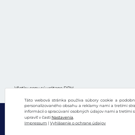
Všetky ceny sú vrátane DPH.
Táto webová stránka používa súbory cookie a podobné
personalizovaného obsahu a reklamy nami a tretími stra
informácií o spracúvaní osobných údajov nami a tretími 
upraviť v časti
Nastavenia
.
Impressum
|
Vyhlásenie o ochrane údajov
Facebook
Instagram