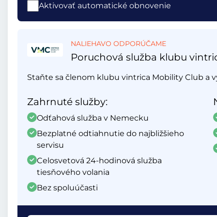
Aktivovať automatické obnovenie
NALIEHAVO ODPORÚČAME
Poruchová služba klubu vintri
Staňte sa členom klubu vintrica Mobility Club a v
Zahrnuté služby:
Odťahová služba v Nemecku
Bezplatné odtiahnutie do najbližšieho
servisu
Celosvetová 24-hodinová služba
tiesňového volania
Bez spoluúčasti