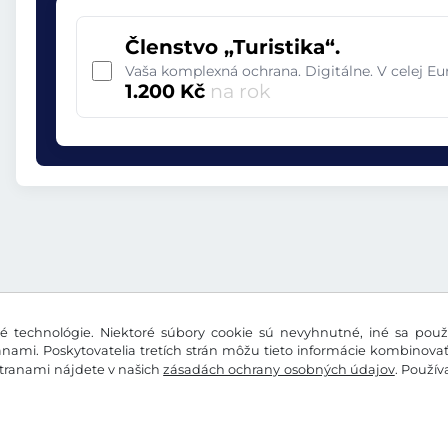
Členstvo „Turistika“.
Vaša komplexná ochrana. Digitálne. V celej E
1.200 Kč
na rok
 technológie. Niektoré súbory cookie sú nevyhnutné, iné sa použí
nami. Poskytovatelia tretích strán môžu tieto informácie kombinova
stranami nájdete v našich
zásadách ochrany osobných údajov
. Použí