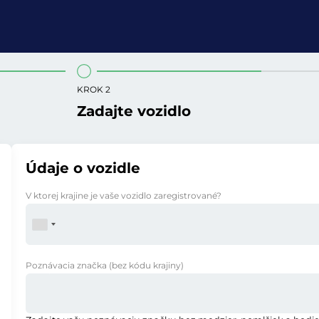
KROK 2
Zadajte vozidlo
Údaje o vozidle
V ktorej krajine je vaše vozidlo zaregistrované?
Poznávacia značka
(bez kódu krajiny)