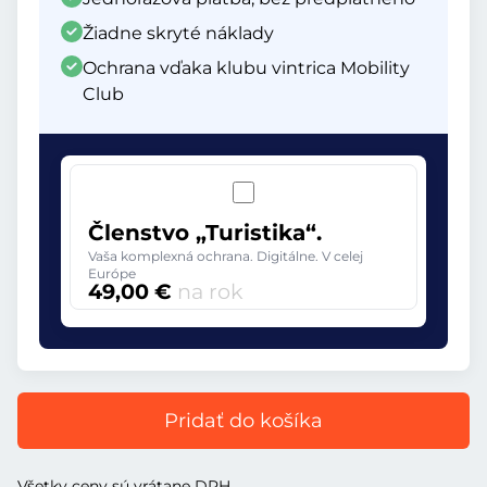
Žiadne skryté náklady
Ochrana vďaka klubu vintrica Mobility
Club
Členstvo „Turistika“.
Vaša komplexná ochrana. Digitálne. V celej
Európe
49,00 €
na rok
Pridať do košíka
Všetky ceny sú vrátane DPH.