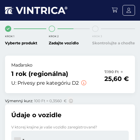
KROK 1
KROK 2
KROK 3
Vyberte produkt
Zadajte vozidlo
Skontrolujte a choďte
Maďarsko
7.190 Ft =
1 rok (regionálna)
25,60 €
U:
Prívesy pre kategóriu D2
Výmenný kurz:
100 Ft = 0,3560 €
Údaje o vozidle
V ktorej krajine je vaše vozidlo zaregistrované?