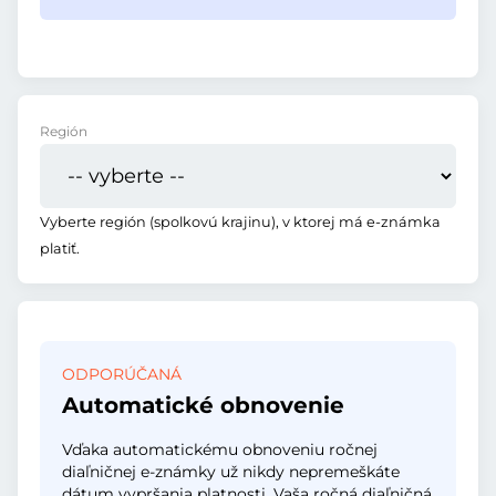
Región
Vyberte región (spolkovú krajinu), v ktorej má e-známka
platiť.
ODPORÚČANÁ
Automatické obnovenie
Vďaka automatickému obnoveniu ročnej
diaľničnej e-známky už nikdy nepremeškáte
dátum vypršania platnosti. Vaša ročná diaľničná