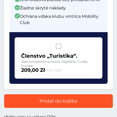
Žiadne skryté náklady
Ochrana vďaka klubu vintrica Mobility
Club
Členstvo „Turistika“.
Vaša komplexná ochrana. Digitálne. V celej
Európe
209,00 Zł
na rok
Pridať do košíka
Všetky ceny sú vrátane DPH.