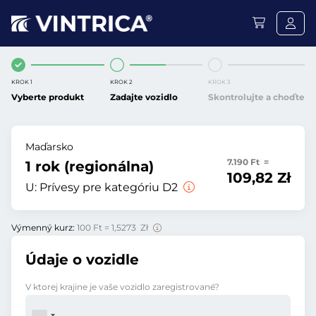
KROK 1
KROK 2
KROK 3
Vyberte produkt
Zadajte vozidlo
Skontrolujte a choďte
Maďarsko
7.190 Ft =
1 rok (regionálna)
109,82 Zł
U:
Prívesy pre kategóriu D2
Výmenný kurz:
100 Ft = 1,5273 Zł
Údaje o vozidle
V ktorej krajine je vaše vozidlo zaregistrované?