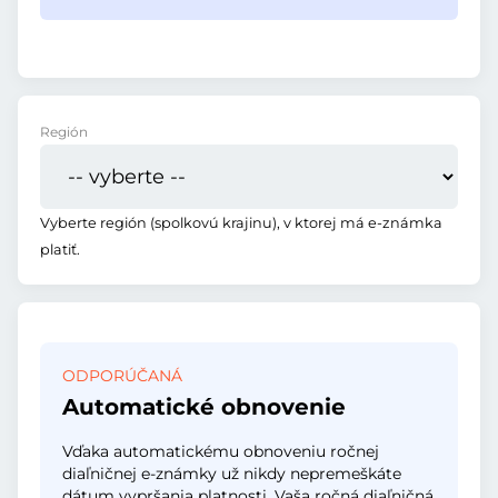
Región
Vyberte región (spolkovú krajinu), v ktorej má e-známka
platiť.
ODPORÚČANÁ
Automatické obnovenie
Vďaka automatickému obnoveniu ročnej
diaľničnej e-známky už nikdy nepremeškáte
dátum vypršania platnosti. Vaša ročná diaľničná