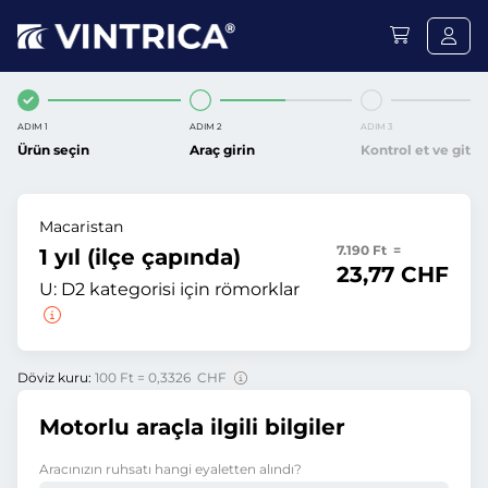
ADIM 1
ADIM 2
ADIM 3
Ürün seçin
Araç girin
Kontrol et ve git
Macaristan
7.190 Ft =
1 yıl (ilçe çapında)
23,77 CHF
U:
D2 kategorisi için römorklar
Döviz kuru:
100 Ft = 0,3326 CHF
Motorlu araçla ilgili bilgiler
Aracınızın ruhsatı hangi eyaletten alındı?