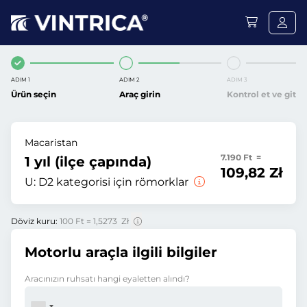
ADIM 1
ADIM 2
ADIM 3
Ürün seçin
Araç girin
Kontrol et ve git
Macaristan
7.190 Ft =
1 yıl (ilçe çapında)
109,82 Zł
U:
D2 kategorisi için römorklar
Döviz kuru:
100 Ft = 1,5273 Zł
Motorlu araçla ilgili bilgiler
Aracınızın ruhsatı hangi eyaletten alındı?