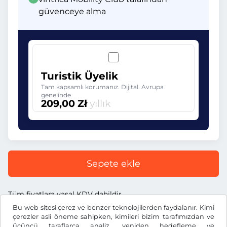
güvenceye alma
Turistik Üyelik
Tam kapsamlı korumanız. Dijital. Avrupa
genelinde
209,00 Zł
yıllık
Sepete ekle
Tüm fiyatlara yasal KDV dahildir.
Bu web sitesi çerez ve benzer teknolojilerden faydalanır. Kimi
çerezler asli öneme sahipken, kimileri bizim tarafımızdan ve
üçüncü taraflarca analiz, yeniden hedefleme ve