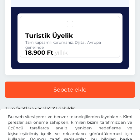
Turistik Üyelik
Tam kapsamlı korumanız. Dijital. Avrupa
genelinde
18.900 Ft
yıllık
Sepete ekle
Tüm fiyatlara yasal KDV dahildir.
Bu web sitesi çerez ve benzer teknolojilerden faydalanır. Kimi
çerezler asli öneme sahipken, kimileri bizim tarafımızdan ve
üçüncü taraflarca analiz, yeniden hedefleme ve
kişiselleştirilmiş içerik ve reklamların görüntülenmesi için
kullanılır. Üçüncü taraf sağlayıcılar, bu bilgileri başka