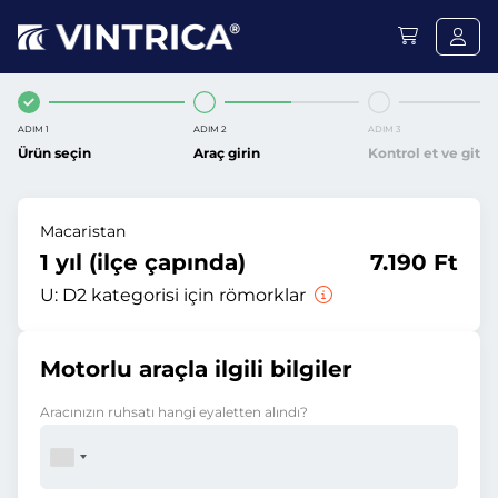
ADIM 1
ADIM 2
ADIM 3
Ürün seçin
Araç girin
Kontrol et ve git
Macaristan
1 yıl (ilçe çapında)
7.190 Ft
U:
D2 kategorisi için römorklar
Motorlu araçla ilgili bilgiler
Aracınızın ruhsatı hangi eyaletten alındı?