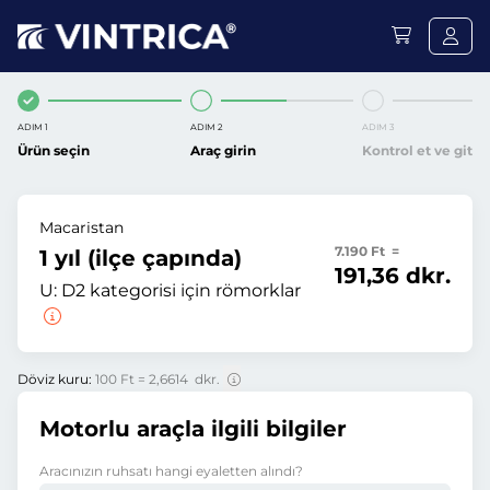
ADIM 1
ADIM 2
ADIM 3
Ürün seçin
Araç girin
Kontrol et ve git
Macaristan
7.190 Ft =
1 yıl (ilçe çapında)
191,36 dkr.
U:
D2 kategorisi için römorklar
Döviz kuru:
100 Ft = 2,6614 dkr.
Motorlu araçla ilgili bilgiler
Aracınızın ruhsatı hangi eyaletten alındı?