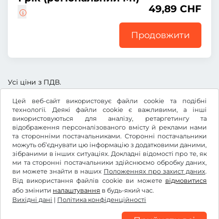
49,89 CHF
Продовжити
Усі ціни з ПДВ.
Цей веб-сайт використовує файли cookie та подібні
технології. Деякі файли cookie є важливими, а інші
використовуються для аналізу, ретаргетингу та
відображення персоналізованого вмісту й реклами нами
CHF
та сторонніми постачальниками. Сторонні постачальники
можуть об’єднувати цю інформацію з додатковими даними,
зібраними в інших ситуаціях. Докладні відомості про те, як
ми та сторонні постачальники здійснюємо обробку даних,
Facebook
Instagram
ви можете знайти в наших
Положеннях про захист даних
.
Від використання файлів cookie ви можете
відмовитися
Умови та положення /право на відкликання
або змінити
налаштування
в будь-який час.
Політика конфіденційності
Вихідні дані
|
Політика конфіденційності
Налаштування файлів cookie
Вихідні дані