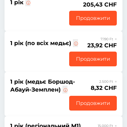
1 рік
205,43 CHF
Продовжити
7.190 Ft =
1 рік (по всіх медьє)
23,92 CHF
Продовжити
1 рік (медьє Боршод-
2.500 Ft =
8,32 CHF
Абауй-Земплен)
Продовжити
1 рік (регіональний M1)
15.000 Ft =