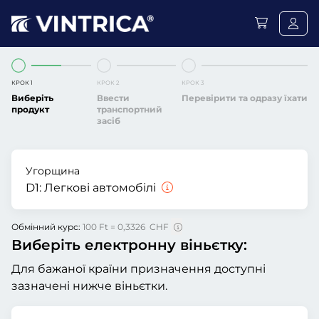
КРОК 1
КРОК 2
КРОК 3
Виберіть
Ввести
Перевірити та одразу їхати
продукт
транспортний
засіб
Угорщина
D1:
Легкові автомобілі
Обмінний курс:
100 Ft = 0,3326 CHF
Виберіть електронну віньєтку:
Для бажаної країни призначення доступні
зазначені нижче віньєтки.