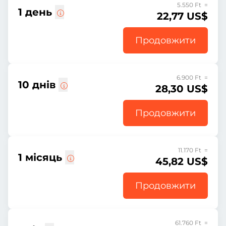
5.550 Ft =
1 день
22,77 US$
Продовжити
6.900 Ft =
10 днів
28,30 US$
Продовжити
11.170 Ft =
1 місяць
45,82 US$
Продовжити
61.760 Ft =