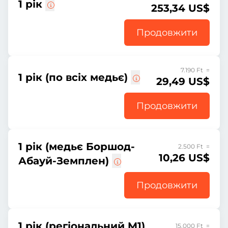
1 рік
253,34 US$
Продовжити
7.190 Ft =
1 рік (по всіх медьє)
29,49 US$
Продовжити
1 рік (медьє Боршод-
2.500 Ft =
10,26 US$
Абауй-Земплен)
Продовжити
1 рік (регіональний M1)
15.000 Ft =