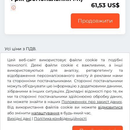
61,53 US$
Продовжити
Усі ціни з ПДВ.
Цей веб-сайт використовує файли cookie та подібні
технології. Деякі файли cookie є важливими, а інші
використовуються для аналізу, ретаргетингу та
відображення персоналізованого вмісту й реклами нами
US$
USD
та сторонніми постачальниками. Сторонні постачальники
можуть об’єднувати цю інформацію з додатковими даними,
зібраними в інших ситуаціях. Докладні відомості про те, як
ми та сторонні постачальники здійснюємо обробку даних,
Facebook
Instagram
ви можете знайти в наших
Положеннях про захист даних
.
Від використання файлів cookie ви можете
відмовитися
Умови та положення /право на відкликання
або змінити
налаштування
в будь-який час.
Політика конфіденційності
Вихідні дані
|
Політика конфіденційності
Налаштування файлів cookie
Вихідні дані