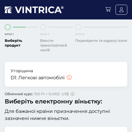
КРОК 1
КРОК 2
КРОК 3
Виберіть
Ввести
Перевірити та одразу їхати
продукт
транспортний
засіб
Угорщина
D1:
Легкові автомобілі
Обмінний курс:
100 Ft = 0,4102 US$
Виберіть електронну віньєтку:
Для бажаної країни призначення доступні
зазначені нижче віньєтки.