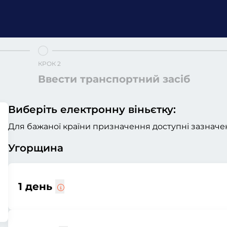
КРОК 2
Ввести транспортний засіб
Виберіть електронну віньєтку:
Для бажаної країни призначення доступні зазначен
Угорщина
1 день