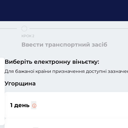
КРОК 2
Ввести транспортний засіб
Виберіть електронну віньєтку:
Для бажаної країни призначення доступні зазначен
Угорщина
1 день