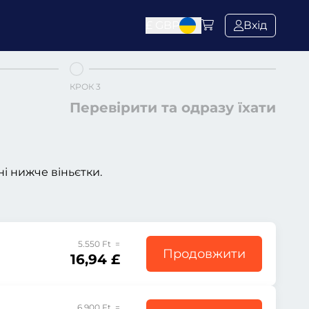
£
GBP
Вхід
КРОК 3
Перевірити та одразу їхати
і нижче віньєтки.
5.550 Ft =
Продовжити
16,94 £
6.900 Ft =