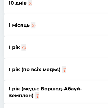
10 днів
1 місяць
1 рік
1 рік (по всіх медьє)
1 рік (медьє Боршод-Абауй-
Земплен)