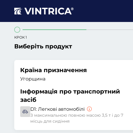
КРОК 1
Виберіть продукт
Країна призначення
Угорщина
Інформація про транспортний
засіб
D1:
Легкові автомобілі
З максимальною повною масою 3,5 т і до 7
місць для сидіння