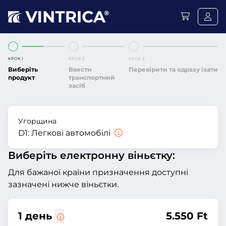
КРОК 1
КРОК 2
КРОК 3
Виберіть
Ввести
Перевірити та одразу їхати
продукт
транспортний
засіб
Угорщина
D1:
Легкові автомобілі
Виберіть електронну віньєтку:
Для бажаної країни призначення доступні
зазначені нижче віньєтки.
1 день
5.550 Ft