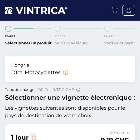
ÉTAPE 1
ÉTAPE 2
ÉTAPE 3
Sélectionner un produit
Saisir le véhicule
Vérifier et partir
Hongrie
D1m:
Motocyclettes
Taux de change :
100 Ft = 0.3317 CHF
Sélectionner une vignette électronique :
Les vignettes suivantes sont disponibles pour le
pays de destination de votre choix.
2'770 Ft =
1 jour