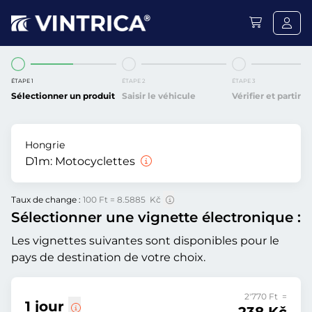
ÉTAPE 1
ÉTAPE 2
ÉTAPE 3
Sélectionner un produit
Saisir le véhicule
Vérifier et partir
Hongrie
D1m:
Motocyclettes
Taux de change :
100 Ft = 8.5885 Kč
Sélectionner une vignette électronique :
Les vignettes suivantes sont disponibles pour le
pays de destination de votre choix.
2'770 Ft =
1 jour