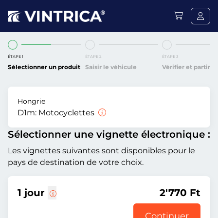
ÉTAPE 1
ÉTAPE 2
ÉTAPE 3
Sélectionner un produit
Saisir le véhicule
Vérifier et partir
Hongrie
D1m:
Motocyclettes
Sélectionner une vignette électronique :
Les vignettes suivantes sont disponibles pour le
pays de destination de votre choix.
1 jour
2'770 Ft
Continuer