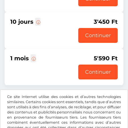
10 jours
3'450 Ft
Continuer
1 mois
5'590 Ft
Continuer
Ce site Internet utilise des cookies et d’autres technologies
Tous les prix s’entendent TVA incluse.
similaires. Certains cookies sont essentiels, tandis que d’autres
sont utilisés à des fins d’analyses, de reciblage, et pour diffuser
des contenus et publicités personnalisés nous concernant ou
en provenance de fournisseurs tiers. Les fournisseurs tiers
combinent éventuellement ces informations avec d’autres
données qui ont été collectées dans d’autres circonstances.