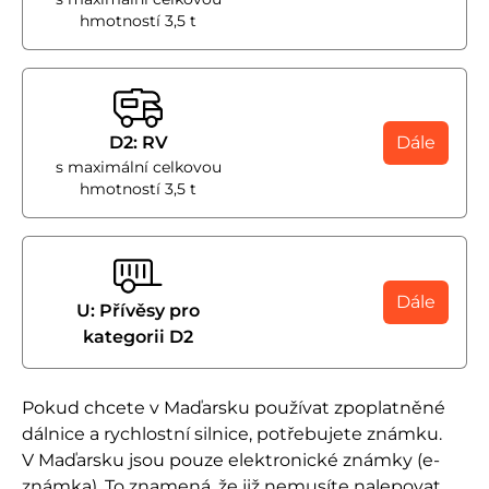
hmotností 3,5 t
D2: RV
Dále
s maximální celkovou
hmotností 3,5 t
Dále
U: Přívěsy pro
kategorii D2
Pokud chcete v Maďarsku používat zpoplatněné
dálnice a rychlostní silnice, potřebujete známku.
V Maďarsku jsou pouze elektronické známky (e-
známka). To znamená, že již nemusíte nalepovat