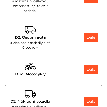
s maximální celkovou
hmotností 3,5 ta až 7
sedadel
D2: Osobní auta
Dále
s více než 7 sedadly a až
9 sedadly
Dále
D1m: Motocykly
D2: Nákladní vozidla
Dále
s maximální celkovou