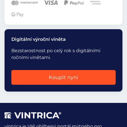
Digitální výroční viněta
Bezstarostnost po celý rok s digitálními
ročními vinětami.
Koupit nyní
vintrica je Váš oblíbený portál mýtného pro