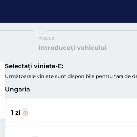
PASUL 2
Introduceți vehiculul
Selectați vinieta-E:
Următoarele viniete sunt disponibile pentru țara de de
Ungaria
1 zi