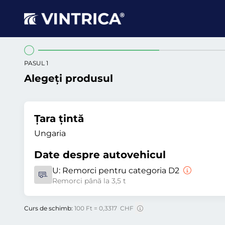
PASUL 1
Alegeți produsul
Țara țintă
Ungaria
Date despre autovehicul
U:
Remorci pentru categoria D2
Remorci până la 3,5 t
Curs de schimb:
100 Ft = 0,3317 CHF