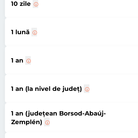
10 zile
1 lună
1 an
1 an (la nivel de județ)
1 an (județean Borsod-Abaúj-
Zemplén)