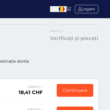
CHF
Logare
PASUL 3
Verificați și plecați
stinație dorită.
5.550 Ft =
Continuare
18,41 CHF
6.900 Ft =