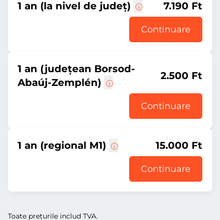
1 an (la nivel de județ)
7.190 Ft
Continuare
1 an (județean Borsod-
2.500 Ft
Abaúj-Zemplén)
Continuare
1 an (regional M1)
15.000 Ft
Continuare
Toate prețurile includ TVA.