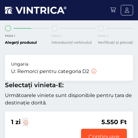
PASUL 1
PASUL 2
PASUL 3
Alegeți produsul
Introduceți vehiculul
Verificați și plecați
Ungaria
U:
Remorci pentru categoria D2
Selectați vinieta-E:
Următoarele viniete sunt disponibile pentru țara de
destinație dorită.
1 zi
5.550 Ft
Continuare