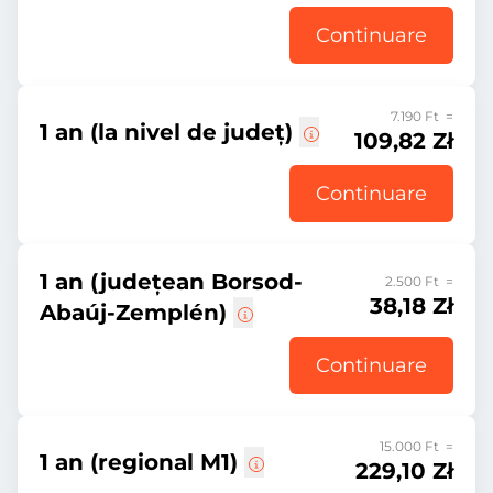
Continuare
7.190 Ft =
1 an (la nivel de județ)
109,82 Zł
Continuare
1 an (județean Borsod-
2.500 Ft =
38,18 Zł
Abaúj-Zemplén)
Continuare
15.000 Ft =
1 an (regional M1)
229,10 Zł