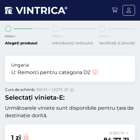
PASUL 1
PASUL 2
PASUL 3
Alegeți produsul
Introduceți vehiculul
Verificați și plecați
Ungaria
U:
Remorci pentru categoria D2
Curs de schimb:
100 Ft = 1,5273 Zł
Selectați vinieta-E:
Următoarele viniete sunt disponibile pentru țara de
destinație dorită.
5.550 Ft =
1 zi