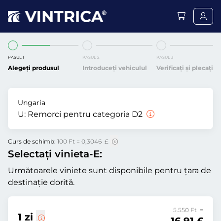
PASUL 1
PASUL 2
PASUL 3
Alegeți produsul
Introduceți vehiculul
Verificați și plecați
Ungaria
U:
Remorci pentru categoria D2
Curs de schimb:
100 Ft = 0,3046 £
Selectați vinieta-E:
Următoarele viniete sunt disponibile pentru țara de
destinație dorită.
5.550 Ft =
1 zi