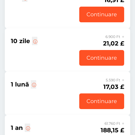
16,91 £
Continuare
6.900 Ft =
10 zile
21,02 £
Continuare
5.590 Ft =
1 lună
17,03 £
Continuare
61.760 Ft =
1 an
188,15 £