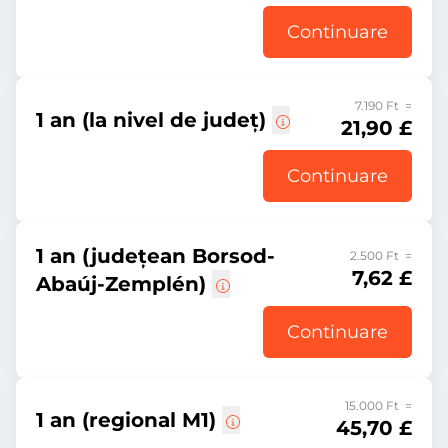
Continuare
7.190 Ft =
1 an (la nivel de județ)
21,90 £
Continuare
1 an (județean Borsod-
2.500 Ft =
7,62 £
Abaúj-Zemplén)
Continuare
15.000 Ft =
1 an (regional M1)
45,70 £