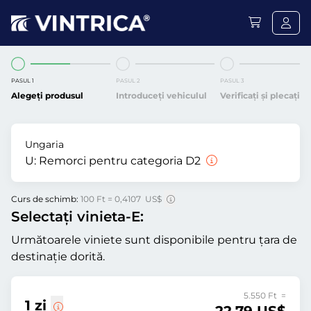
PASUL 1
PASUL 2
PASUL 3
Alegeți produsul
Introduceți vehiculul
Verificați și plecați
Ungaria
U:
Remorci pentru categoria D2
Curs de schimb:
100 Ft = 0,4107 US$
Selectați vinieta-E:
Următoarele viniete sunt disponibile pentru țara de
destinație dorită.
5.550 Ft =
1 zi