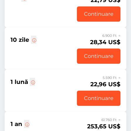
22,79 US$
Continuare
6.900 Ft =
10 zile
28,34 US$
Continuare
5.590 Ft =
1 lună
22,96 US$
Continuare
61.760 Ft =
1 an
253,65 US$