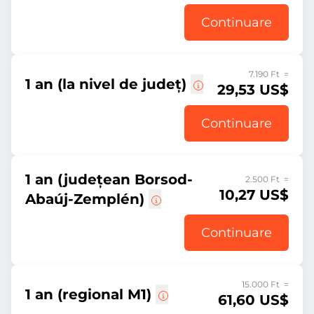
Continuare
7.190 Ft =
1 an (la nivel de județ)
29,53 US$
Continuare
1 an (județean Borsod-
2.500 Ft =
10,27 US$
Abaúj-Zemplén)
Continuare
15.000 Ft =
1 an (regional M1)
61,60 US$