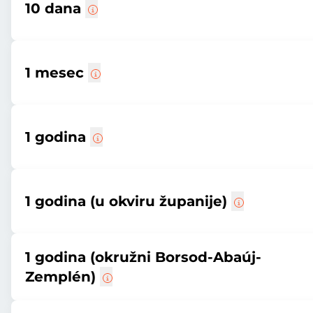
10 dana
1 mesec
1 godina
1 godina (u okviru županije)
1 godina (okružni Borsod-Abaúj-
Zemplén)