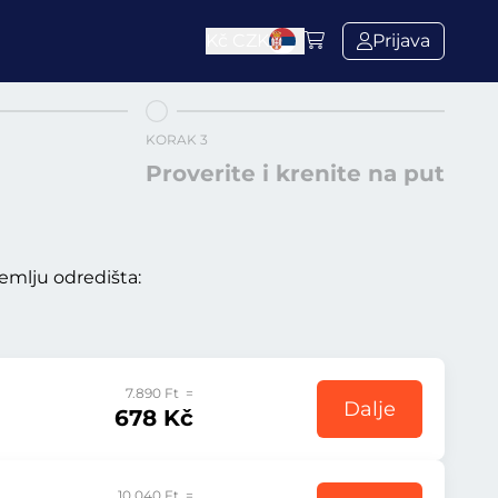
Kč
CZK
Prijava
KORAK 3
Proverite i krenite na put
emlju odredišta:
7.890 Ft =
Dalje
678 Kč
10.040 Ft =