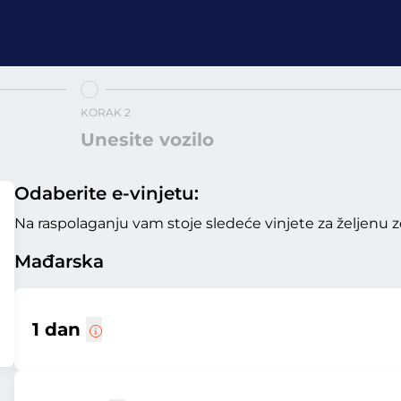
KORAK 2
Unesite vozilo
Odaberite e-vinjetu:
Na raspolaganju vam stoje sledeće vinjete za željenu z
Mađarska
1 dan