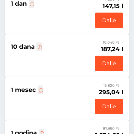
1 dan
147,15 l
Dalje
10.040 Ft =
10 dana
187,24 l
Dalje
15.820 Ft =
1 mesec
295,04 l
Dalje
87.650 Ft =
1 godina