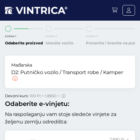
KORAK 1
KORAK 2
KORAK 3
Odaberite proizvod
Unesite vozilo
Proverite i krenite na put
Mađarska
D2:
Putničko vozilo / Transport robe / Kamper
Devizni kurs:
100 Ft = 1,8650 l
Odaberite e-vinjetu:
Na raspolaganju vam stoje sledeće vinjete za
željenu zemlju odredišta:
7.890 Ft =