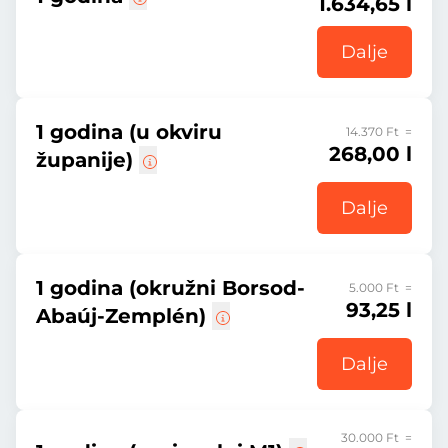
1.634,65 l
Dalje
1 godina (u okviru
14.370 Ft =
268,00 l
županije)
Dalje
1 godina (okružni Borsod-
5.000 Ft =
93,25 l
Abaúj-Zemplén)
Dalje
30.000 Ft =