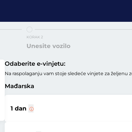
KORAK 2
Unesite vozilo
Odaberite e-vinjetu:
Na raspolaganju vam stoje sledeće vinjete za željenu z
Mađarska
1 dan