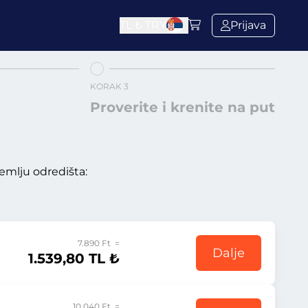
TL ₺
TRY
Prijava
KORAK 3
Proverite i krenite na put
emlju odredišta:
7.890 Ft =
Dalje
1.539,80 TL ₺
10.040 Ft =