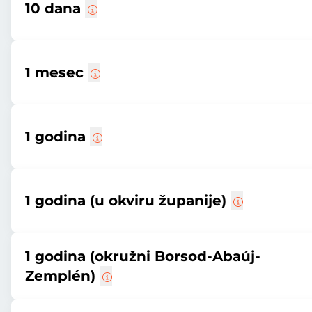
10 dana
1 mesec
1 godina
1 godina (u okviru županije)
1 godina (okružni Borsod-Abaúj-
Zemplén)