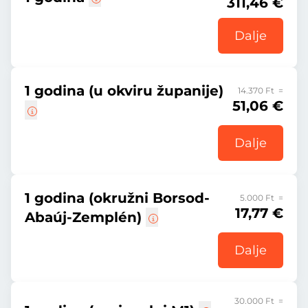
311,46 €
Dalje
1 godina (u okviru županije)
14.370 Ft =
51,06 €
Dalje
1 godina (okružni Borsod-
5.000 Ft =
17,77 €
Abaúj-Zemplén)
Dalje
30.000 Ft =