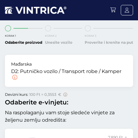
KORAK 1
KORAK 2
KORAK 3
Odaberite proizvod
Unesite vozilo
Proverite i krenite na put
Mađarska
D2:
Putničko vozilo / Transport robe / Kamper
Devizni kurs:
100 Ft = 0,3553 €
Odaberite e-vinjetu:
Na raspolaganju vam stoje sledeće vinjete za
željenu zemlju odredišta:
7.890 Ft =