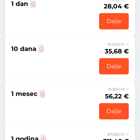
1 dan
28,04 €
Dalje
10.040 Ft =
10 dana
35,68 €
Dalje
15.820 Ft =
1 mesec
56,22 €
Dalje
87.650 Ft =
1 godina