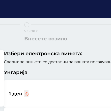
ЧЕКОР 2
Внесете возило
Избери електронска вињета:
Следниве вињети се достапни за вашата посакувана
Унгарија
1 ден