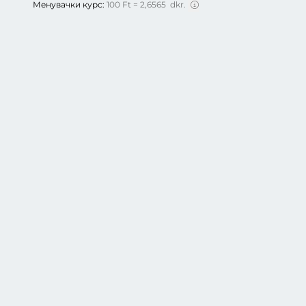
Менувачки курс:
100 Ft = 2,6565 dkr.