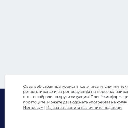
Оваа веб-страница користи колачиња и слични техн
ретаргетирање и за репродукција на персонализира
што ги собрале во други ситуации. Повеќе информации
податоците
. Можете да ја одбиете употребата на
кола
Импресум
|
Изјава за заштита на личните податоци
Facebook
Instagram
Општи услови и правила / Право на откажувањ