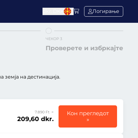
dkr.
DKK
Логирање
ЧЕКОР 3
Проверете и избркајте
 земја на дестинација.
7.890 Ft =
Кон прегледот
209,60 dkr.
»