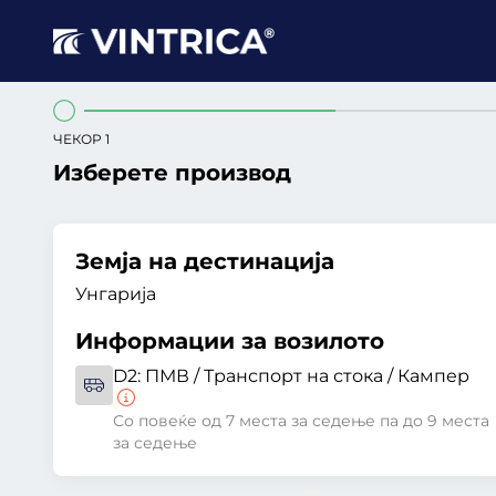
ЧЕКОР 1
Изберете производ
Земја на дестинација
Унгарија
Информации за возилото
D2:
ПМВ / Транспорт на стока / Кампер
Со повеќе од 7 места за седење па до 9 места
за седење