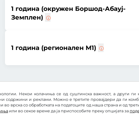
1 година (окружен Боршод-Абауј-
Земплен)
1 година (регионален M1)
ологии. Некои колачиња се од суштинска важност, а други ги 
ни содржини и реклами. Можно е третите провајдери да ги ком
 во врска со обработката на податоците од наша страна и од трет
чиња
или во секое време да ја приспособите преку опцијата за
под
е
Изјава за заштита на личните податоци
Подесува