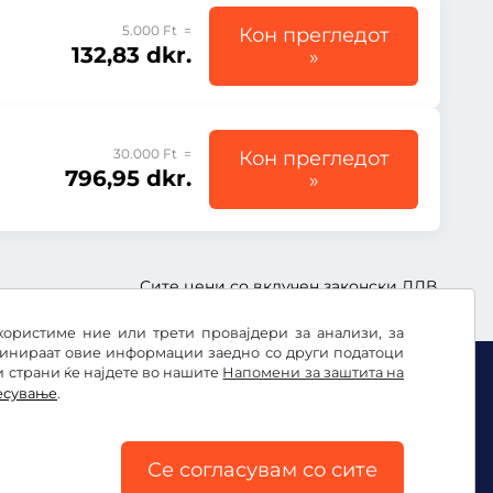
5.000 Ft =
Кон прегледот
132,83 dkr.
»
30.000 Ft =
Кон прегледот
796,95 dkr.
»
Сите цени со вклучен законски ДДВ.
користиме ние или трети провајдери за анализи, за
бинираат овие информации заедно со други податоци
и страни ќе најдете во нашите
Напомени за заштита на
есување
.
Се согласувам со сите
ње на колачињата
Импресум